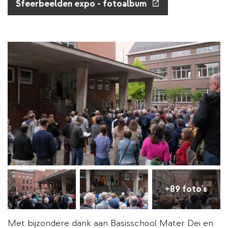
(externe
Sfeerbeelden expo - fotoalbum
link)
+89 foto's
Met bijzondere dank aan Basisschool Mater Dei en