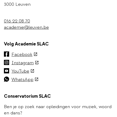
3000 Leuven
016 22 08 70
academie@leuven.be
Volg Academie SLAC
(externe
Facebook
link)
(externe
Instagram
link)
(externe
YouTube
link)
(externe
WhatsApp
link)
Conservatorium SLAC
Ben je op zoek naar opleidingen voor muziek, woord
en dans?