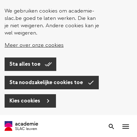
We gebruiken cookies om academie-
slac.be goed te laten werken. Die kan
je niet weigeren. Andere cookies kan je
wel weigeren.
Meer over onze cookies
Sta alles toe
Sta noodzakelijke cookies toe
Kies cookies
Overslaan
en
Zoek
Nav
naar