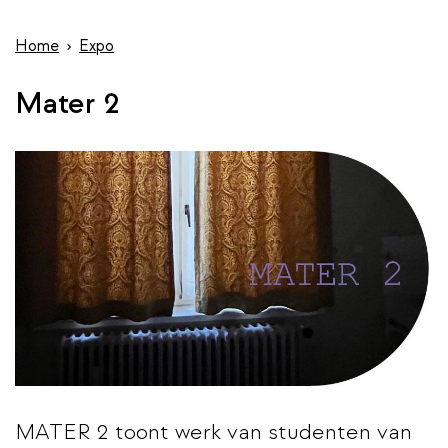
wis
de
inhoud
Home
Expo
gaan
Mater 2
MATER 2 toont werk van studenten van