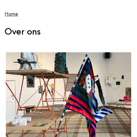
wis
de
inhoud
Home
gaan
Over ons