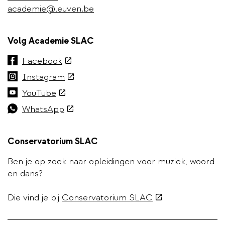
academie@leuven.be
Volg Academie SLAC
(externe
Facebook
link)
(externe
Instagram
link)
(externe
YouTube
link)
(externe
WhatsApp
link)
Conservatorium SLAC
Ben je op zoek naar opleidingen voor muziek, woord
en dans?
(externe
Die vind je bij
Conservatorium SLAC
link)