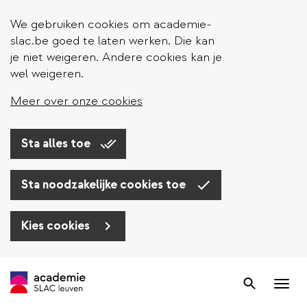
We gebruiken cookies om academie-
slac.be goed te laten werken. Die kan
je niet weigeren. Andere cookies kan je
wel weigeren.
Meer over onze cookies
Sta alles toe
Sta noodzakelijke cookies toe
Kies cookies
Overslaan
en
Zoek
Nav
naar