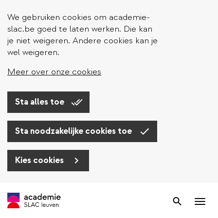
We gebruiken cookies om academie-
slac.be goed te laten werken. Die kan
je niet weigeren. Andere cookies kan je
wel weigeren.
Meer over onze cookies
Sta alles toe
Sta noodzakelijke cookies toe
Kies cookies
Overslaan
en
Zoek
Nav
naar