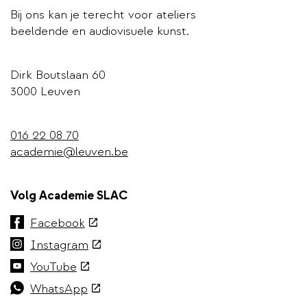
Bij ons kan je terecht voor ateliers
beeldende en audiovisuele kunst.
Dirk Boutslaan 60
3000 Leuven
016 22 08 70
academie@leuven.be
Volg Academie SLAC
(externe
Facebook
link)
(externe
Instagram
link)
(externe
YouTube
link)
(externe
WhatsApp
link)