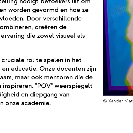
telling nodigt bezoekers uit om
ven worden gevormd en hoe ze
vloeden. Door verschillende
 combineren, creëren de
 ervaring die zowel visueel als
ruciale rol te spelen in het
e en educatie. Onze docenten zijn
naars, maar ook mentoren die de
 inspireren. "POV" weerspiegelt
digheid en diepgang van
© Xander Mat
en onze academie.