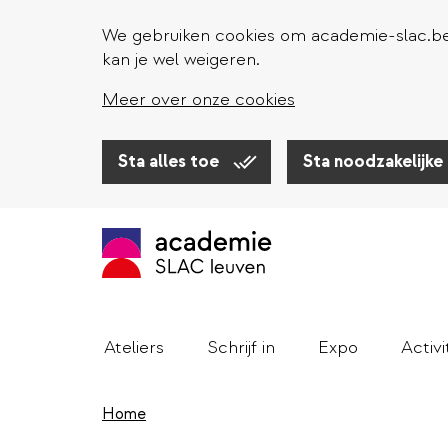
We gebruiken cookies om academie-slac.be 
kan je wel weigeren.
Meer over onze cookies
Sta alles toe
Sta noodzakelijke
Overslaan
en
naar
de
inhoud
gaan
Ateliers
Schrijf in
Expo
Activi
Home