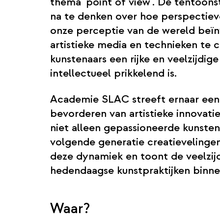
thema 'point of view'. De tentoons
na te denken over hoe perspectie
onze perceptie van de wereld beïn
artistieke media en technieken te
kunstenaars een rijke en veelzijdige
intellectueel prikkelend is.
Academie SLAC streeft ernaar een c
bevorderen van artistieke innovati
niet alleen gepassioneerde kunste
volgende generatie creatievelingen
deze dynamiek en toont de veelzij
hedendaagse kunstpraktijken binn
Waar?