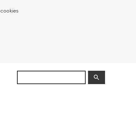
 cookies
Zoek
(niet
verplicht)