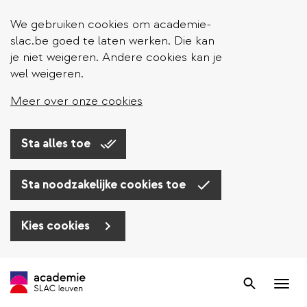
We gebruiken cookies om academie-
slac.be goed te laten werken. Die kan
je niet weigeren. Andere cookies kan je
wel weigeren.
Meer over onze cookies
Sta alles toe
Sta noodzakelijke cookies toe
Kies cookies
Overslaan
en
Zoek
Nav
naar