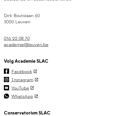
Dirk Boutslaan 60
3000 Leuven
016 22 08 70
academie@leuven.be
Volg Academie SLAC
(externe
Facebook
link)
(externe
Instagram
link)
(externe
YouTube
link)
(externe
WhatsApp
link)
Conservatorium SLAC