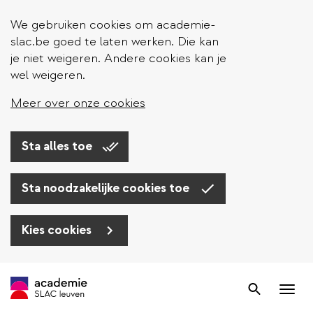
We gebruiken cookies om academie-
slac.be goed te laten werken. Die kan
je niet weigeren. Andere cookies kan je
wel weigeren.
Meer over onze cookies
Sta alles toe
Sta noodzakelijke cookies toe
Kies cookies
Overslaan
en
Zoek
Nav
naar