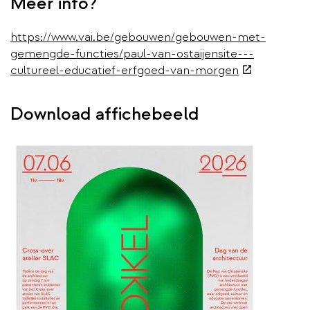
Meer info?
https://www.vai.be/gebouwen/gebouwen-met-
gemengde-functies/paul-van-ostaijensite---
(externe
cultureel-educatief-erfgoed-van-morgen
link)
Download affichebeeld