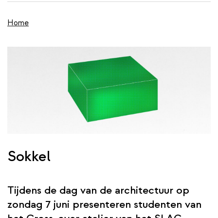
wis
de
inhoud
Home
gaan
Sokkel
Tijdens de dag van de architectuur op
zondag 7 juni presenteren studenten van