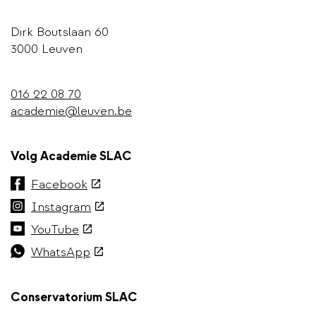
Dirk Boutslaan 60
3000 Leuven
016 22 08 70
academie@leuven.be
Volg Academie SLAC
(externe
Facebook
link)
(externe
Instagram
link)
(externe
YouTube
link)
(externe
WhatsApp
link)
Conservatorium SLAC