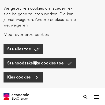
We gebruiken cookies om academie-
slac.be goed te laten werken. Die kan
je niet weigeren. Andere cookies kan je
wel weigeren.
Meer over onze cookies
Sta alles toe
Sta noodzakelijke cookies toe
Kies cookies
Overslaan
en
Zoek
Nav
naar