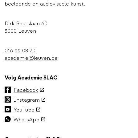
beeldende en audiovisuele kunst.
Dirk Boutslaan 60
3000 Leuven
016 22 08 70
academie@leuven.be
Volg Academie SLAC
(externe
Facebook
link)
(externe
Instagram
link)
(externe
YouTube
link)
(externe
WhatsApp
link)