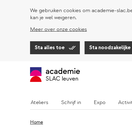
We gebruiken cookies om academie-slac.be 
kan je wel weigeren.
Meer over onze cookies
Sta alles toe
Sta noodzakelijke
Overslaan
en
naar
de
inhoud
gaan
Ateliers
Schrijf in
Expo
Activi
Home