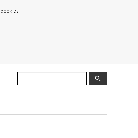
 cookies
Zoek
(niet
verplicht)