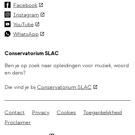
(externe
Facebook
link)
(externe
Instagram
link)
(externe
YouTube
link)
(externe
WhatsApp
link)
Conservatorium SLAC
Ben je op zoek naar opleidingen voor muziek, woord
en dans?
(externe
Die vind je bij
Conservatorium SLAC
link)
Stadleuven
Contact
Privacy
Cookies
Toegankelijkheid
footer
Proclaimer
menu