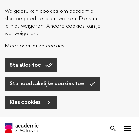
We gebruiken cookies om academie-
slac.be goed te laten werken. Die kan
je niet weigeren. Andere cookies kan je
wel weigeren.
Meer over onze cookies
Sta alles toe
Sta noodzakelijke cookies toe
Kies cookies
Overslaan
en
Zoek
Nav
naar